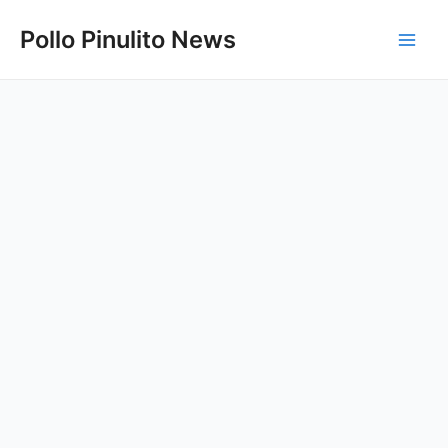
Ir
Pollo Pinulito News
al
Main
contenido
Men