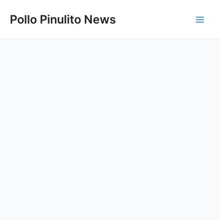
Ir
Pollo Pinulito News
al
Main
contenido
Men