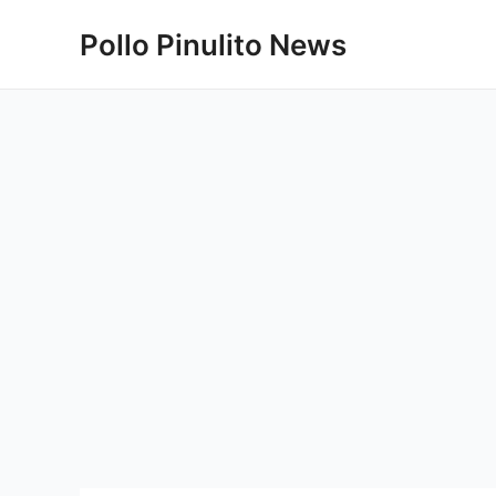
Ir
Pollo Pinulito News
al
contenido