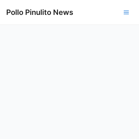
Ir
Pollo Pinulito News
al
Main
contenido
Men