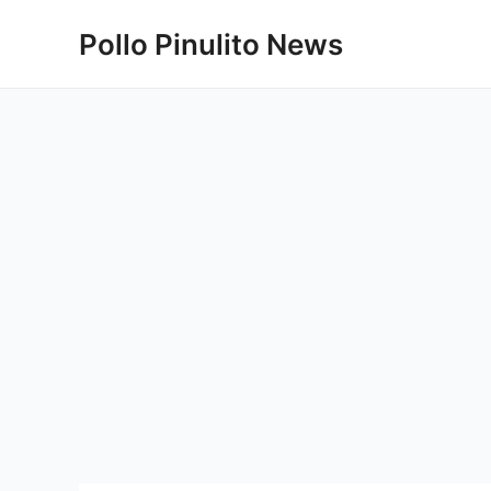
Ir
Pollo Pinulito News
al
contenido