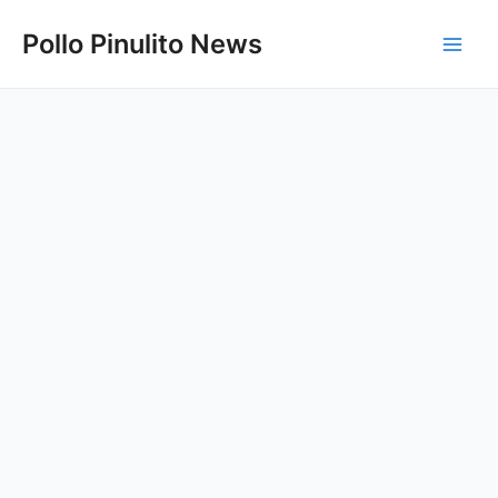
Ir
Pollo Pinulito News
al
Main
contenido
Men