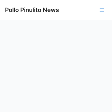
Ir
Pollo Pinulito News
al
Main
contenido
Men