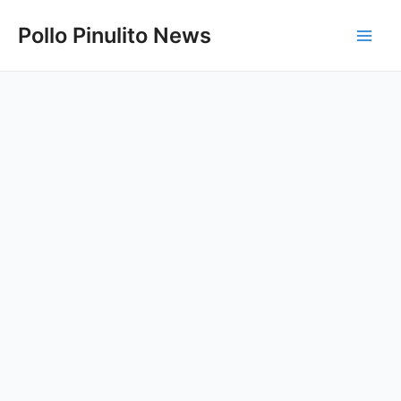
Ir
Pollo Pinulito News
al
Main
contenido
Men