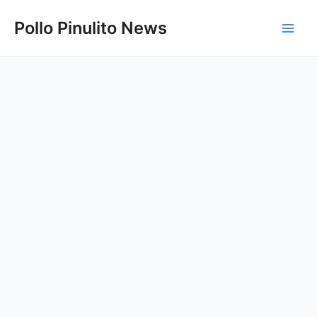
Ir
Pollo Pinulito News
al
Main
contenido
Men