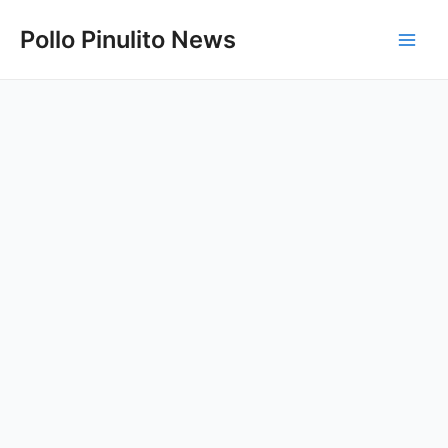
Ir
Pollo Pinulito News
al
Main
contenido
Men