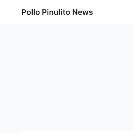
Ir
Pollo Pinulito News
al
contenido