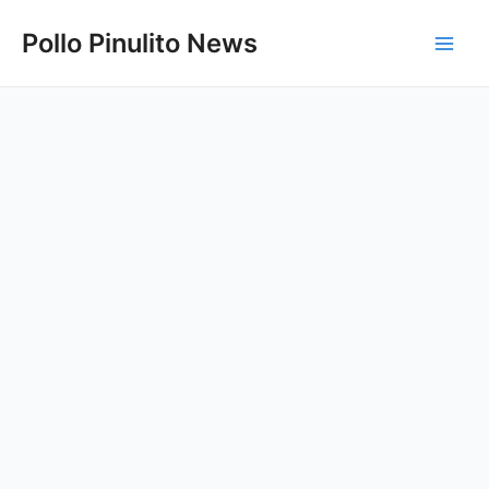
Ir
Pollo Pinulito News
al
Main
contenido
Men