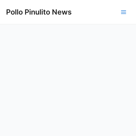
Ir
Pollo Pinulito News
al
Main
contenido
Men