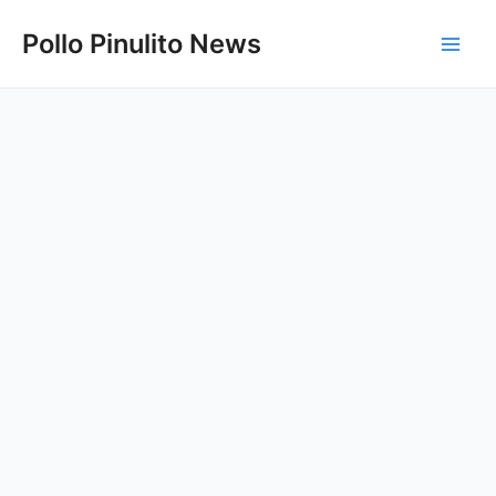
Ir
Pollo Pinulito News
al
Main
contenido
Men