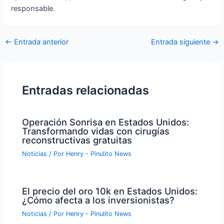
responsable.
Navegación
←
Entrada anterior
Entrada siguiente
→
de
entradas
Entradas relacionadas
Operación Sonrisa en Estados Unidos:
Transformando vidas con cirugías
reconstructivas gratuitas
Noticias
/ Por
Henry - Pinulito News
El precio del oro 10k en Estados Unidos:
¿Cómo afecta a los inversionistas?
Noticias
/ Por
Henry - Pinulito News