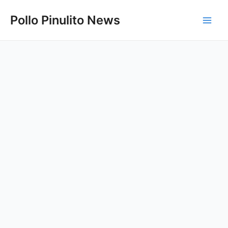
Ir
Pollo Pinulito News
al
Main
contenido
Men