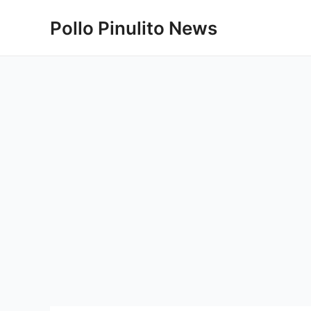
Ir
Pollo Pinulito News
al
contenido