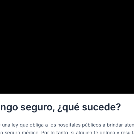
engo seguro, ¿qué sucede?
 una ley que obliga a los hospitales públicos a brindar at
 seguro médico. Por lo tanto, si alguien te golpea y result