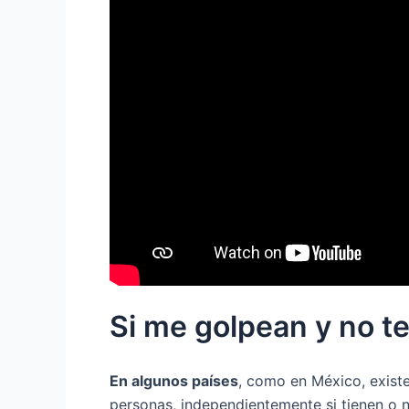
Si me golpean y no t
En algunos países
, como en México, existe
personas, independientemente si tienen o no