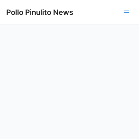
Ir
Pollo Pinulito News
al
Main
contenido
Men