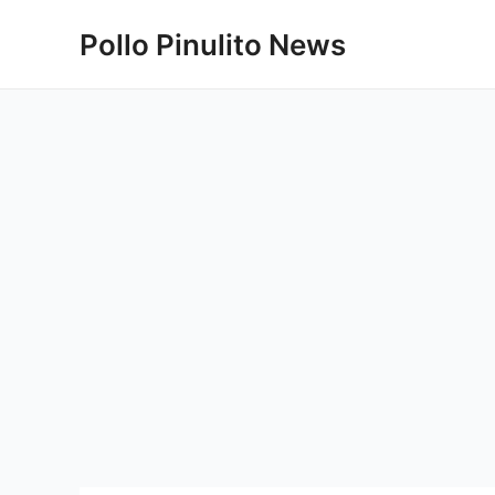
Ir
Pollo Pinulito News
al
contenido