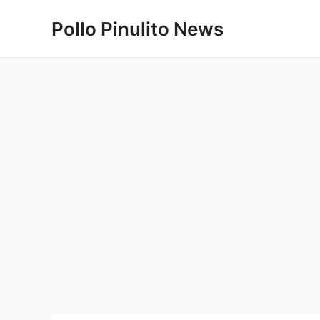
Ir
Pollo Pinulito News
al
contenido