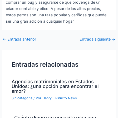
comprar un pug y asegurarse de que provenga de un
criador confiable y ético. A pesar de los altos precios,
estos perros son una raza popular y cariñosa que puede
ser una gran adición a cualquier hogar.
Navegación
←
Entrada anterior
Entrada siguiente
→
de
entradas
Entradas relacionadas
Agencias matrimoniales en Estados
Unidos: ¿una opción para encontrar el
amor?
Sin categoría
/ Por
Henry - Pinulito News
¿Cuánto dinero se necesita para una