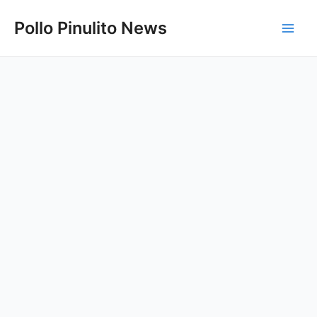
Ir
Pollo Pinulito News
al
Main
contenido
Men