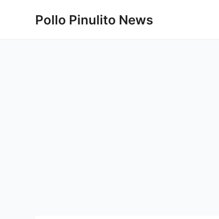
Ir
Pollo Pinulito News
al
contenido