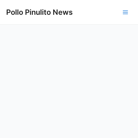
Ir
Pollo Pinulito News
al
Main
contenido
Men