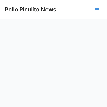
Ir
Pollo Pinulito News
al
Main
contenido
Men