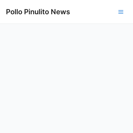
Ir
Pollo Pinulito News
al
Main
contenido
Men