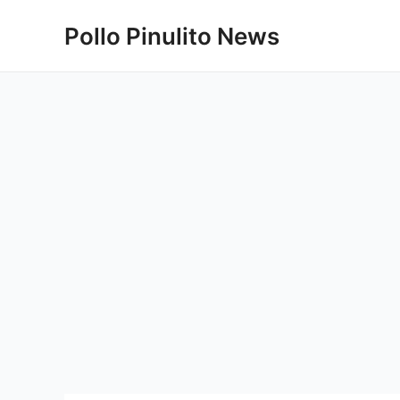
Ir
Pollo Pinulito News
al
contenido