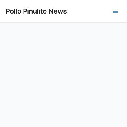
Ir
Pollo Pinulito News
al
Main
contenido
Men