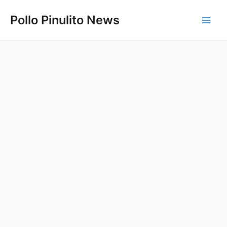
Ir
Pollo Pinulito News
al
Main
contenido
Men