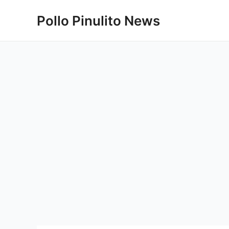
Ir
Pollo Pinulito News
al
contenido